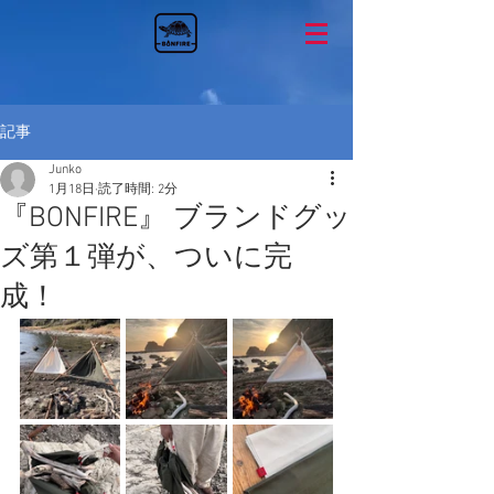
記事
Junko
1月18日
読了時間: 2分
『BONFIRE』 ブランドグッ
ズ第１弾が、ついに完
成！