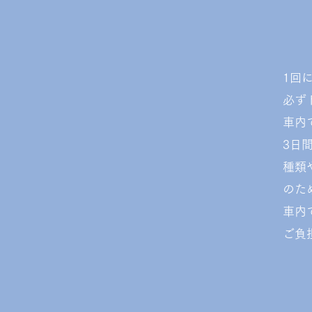
1回
必ず
車内
​3
種類
のた
​車
ご負